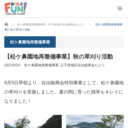
ホーム
松ケ鼻園地再整備事業
,
王子保地区自治振興会だより
【松ケ鼻園地再整備事
業】秋の草刈り活動
松ケ鼻園地再整備事業
【松ケ鼻園地再整備事業】秋の草刈り活動
2021/9/24
松ケ鼻園地再整備事業
,
王子保地区自治振興会だより
9月5日早朝より、自治振興会特別事業として、松ケ鼻園地
の草刈りを実施しました。夏の間に育った雑草もキレイに
なりました！