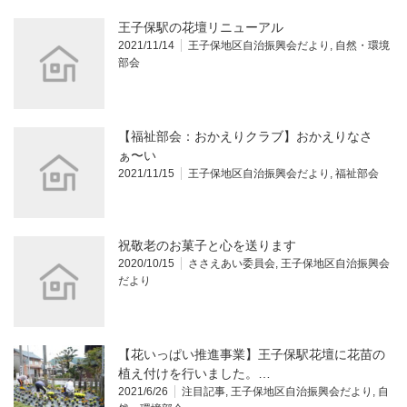
王子保駅の花壇リニューアル
2021/11/14
王子保地区自治振興会だより
,
自然・環境
部会
【福祉部会：おかえりクラブ】おかえりなさ
ぁ〜い
2021/11/15
王子保地区自治振興会だより
,
福祉部会
祝敬老のお菓子と心を送ります
2020/10/15
ささえあい委員会
,
王子保地区自治振興会
だより
【花いっぱい推進事業】王子保駅花壇に花苗の
植え付けを行いました。…
2021/6/26
注目記事
,
王子保地区自治振興会だより
,
自