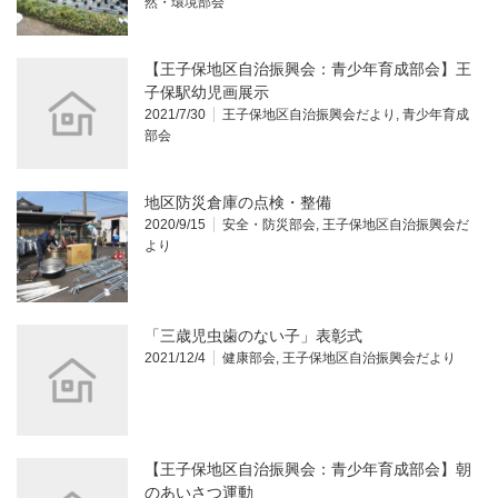
然・環境部会
【王子保地区自治振興会：青少年育成部会】王
子保駅幼児画展示
2021/7/30
王子保地区自治振興会だより
,
青少年育成
部会
地区防災倉庫の点検・整備
2020/9/15
安全・防災部会
,
王子保地区自治振興会だ
より
「三歳児虫歯のない子」表彰式
2021/12/4
健康部会
,
王子保地区自治振興会だより
【王子保地区自治振興会：青少年育成部会】朝
のあいさつ運動