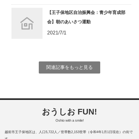
【王子保地区自治振興会：青少年育成部
会】朝のあいさつ運動
2021/7/1
関連記事をもっと見る
おうしお FUN!
Oshio with a smile!
越前市王子保地区は、人口5,722人／世帯数2,153世帯（令和4年1月1日現在）の街で
す。