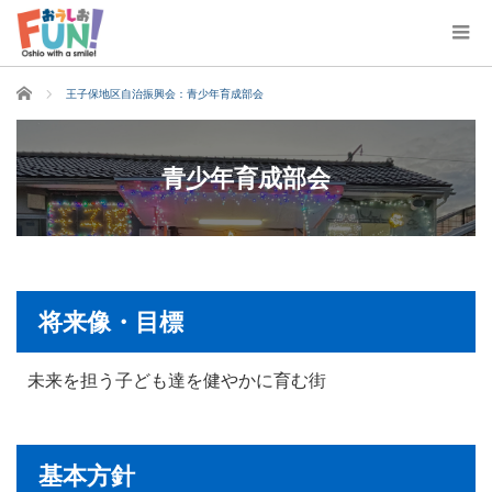
ホーム
王子保地区自治振興会：青少年育成部会
青少年育成部会
将来像・目標
未来を担う子ども達を健やかに育む街
基本方針