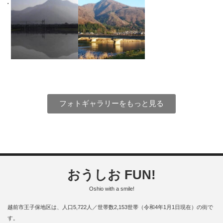
フォトギャラリーをもっと見る
おうしお FUN!
Oshio with a smile!
越前市王子保地区は、人口5,722人／世帯数2,153世帯（令和4年1月1日現在）の街で
す。