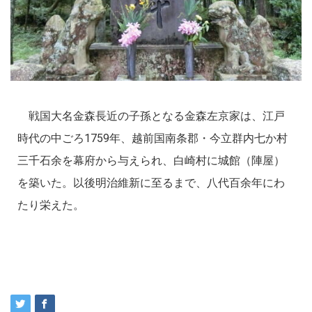
戦国大名金森長近の子孫となる金森左京家は、江戸
時代の中ごろ1759年、越前国南条郡・今立群内七か村
三千石余を幕府から与えられ、白崎村に城館（陣屋）
を築いた。以後明治維新に至るまで、八代百余年にわ
たり栄えた。