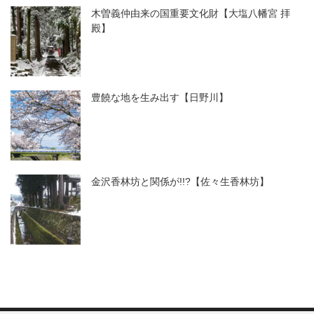
木曽義仲由来の国重要文化財【大塩八幡宮 拝
殿】
豊饒な地を生み出す【日野川】
金沢香林坊と関係が!!?【佐々生香林坊】