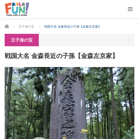
ホーム
王子保の宝
戦国大名 金森長近の子孫【金森左京家】
王子保の宝
戦国大名 金森長近の子孫【金森左京家】