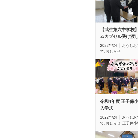
【武生第六中学校
ムカプセル受け渡
2022/4/24
おうしお
て
,
おしらせ
令和4年度 王子保
入学式
2022/4/24
おうしお
て
,
おしらせ
,
王子保小