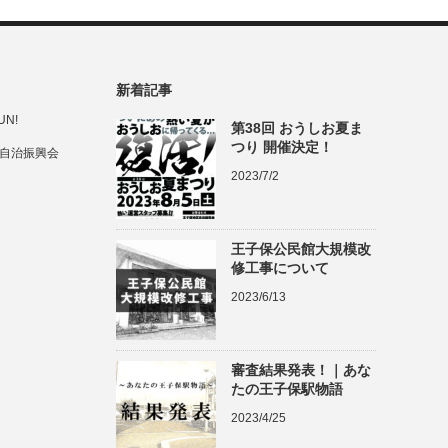
新着記事
UN!
第38回 おうしお夏ま
つり 開催決定！
自治振興会
2023/7/2
王子保公民館大規模改
修工事について
2023/6/13
審査結果発表！｜あな
たの王子保駅物語
2023/4/25