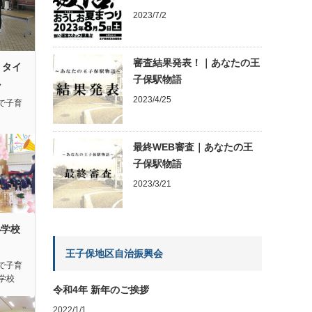
2023/7/2
審査結果発表！｜あなたの王
】タイ
子保駅物語
し
2023/4/25
で子育
最終WEB審査｜あなたの王
子保駅物語
2023/3/21
小学校
王子保地区自治振興会
で子育
学校
令和4年 新年のご挨拶
2022/1/1