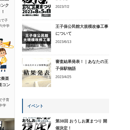
コンク
2023/7/2
！！
おで子
六中学
王子保公民館大規模改修工事
について
2023/6/13
審査結果発表！｜あなたの王
子保駅物語
2023/4/25
吹奏楽
楽コン
！
で子育
中学
イベント
第38回 おうしお夏まつり 開
催決定！