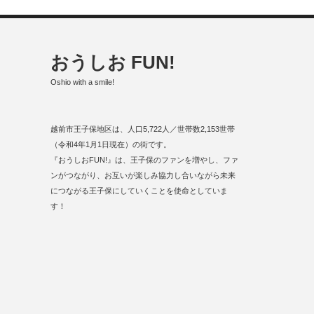
おうしお FUN!
Oshio with a smile!
越前市王子保地区は、人口5,722人／世帯数2,153世帯
（令和4年1月1日現在）の街です。
『おうしおFUN!』は、王子保のファンを増やし、ファ
ンがつながり、お互いが楽しみ協力し合いながら未来
につながる王子保にしていくことを使命としていま
す！