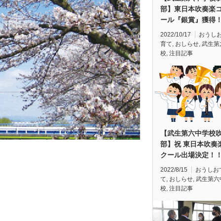
部】東日本吹奏楽
ール『銀賞』獲得
2022/10/17
おうし
育て
,
おしらせ
,
武生第
校
,
注目記事
【武生第六中学校
部】祝 東日本吹奏
クール出場決定！
2022/8/15
おうしお
て
,
おしらせ
,
武生第六
校
,
注目記事