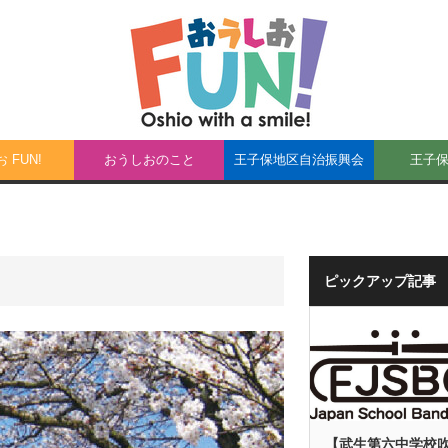
 FUN!
おうしおのこと
王子保地区自治振興会
王子
ピックアップ記事
【武生第六中学校