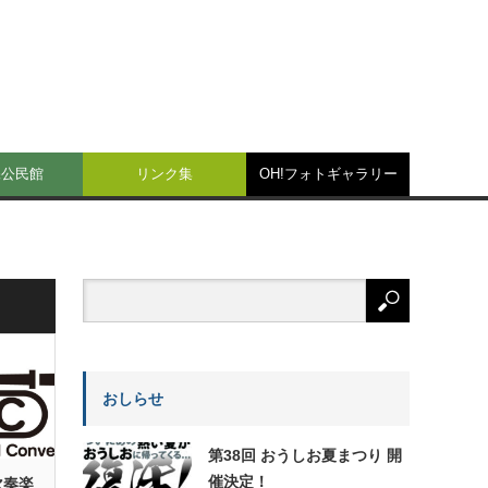
保公民館
リンク集
OH!フォトギャラリー
おしらせ
第38回 おうしお夏まつり 開
催決定！
吹奏楽