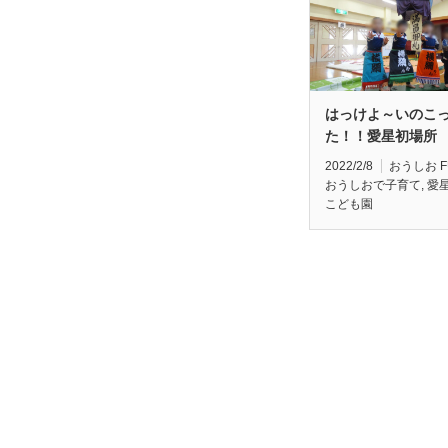
はっけよ～いのこ
た！！愛星初場所
2022/2/8
おうしお F
おうしおで子育て
,
愛
こども園